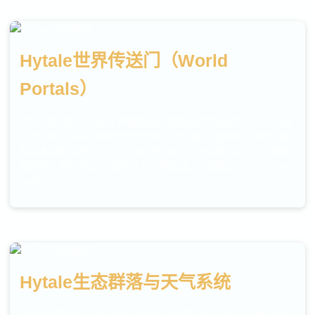
Hytale世界传送门（World
Portals）
世界传送门是《Hytale》中最神秘且最具标志性的元素之一。这些遍
布奥比斯（Orbis）各地的宏伟结构，充当通往其他维度、高级生态
群落或主题区域的入口。 这些传送门属于远古遗迹，常与以下事物
相关联： 奥比斯上已消逝的古代文明废墟， 本源魔法（“以太” The
Aether）， 以 ...
Hytale生态群落与天气系统