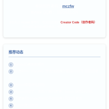
本站创作者码：
mczfw
Hytale QQ群：
1071611299
请在购买
Hytale
游戏时，在支付页面的
Creator Code（创作者码）
一
栏中填写本站的创作者码，感谢您对本站的支持！
推荐动态
hytale武器装备图片
1
沙盒RPG《Hytale》预告油管播放量超3000万 玩家超期
2
待
Hytale性能优化指南
3
Hytale出现了，像极了我的世界，Notch:突然好欣慰。
4
西蒙解释Hytale为何定于2026年1月13日发售
5
Hytale敌对势力
6