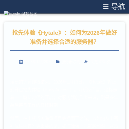
☰ 导航
抢先体验《Hytale》：如何为2026年做好
准备并选择合适的服务器？
2025年12月20日
服务器联机
浏览 473 次
漫长的等待即将结束。2026年1月13日，《Hytale》将正
式开启抢先体验（Early Access）。对玩家而言，这标志
着一个崭新时代的开启；对服务器创作者来说，则是多年
幕后筹备工作的巅峰时刻。
然而，在上线当天海量项目蜂拥而至之际，该如何从中甄
别优质内容？更重要的是，如何确保自己能顺利踏上这场