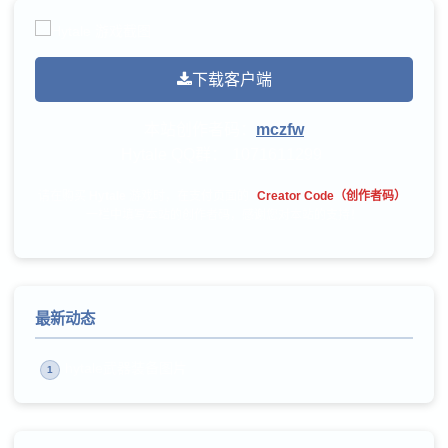
下载客户端
本站创作者码：
mczfw
Hytale QQ群：
1071611299
请在购买
Hytale
游戏时，在支付页面的
Creator Code（创作者码）
一栏中填写本站的创作者码，感谢您对本站的支持！
最新动态
hytale武器装备图片
1