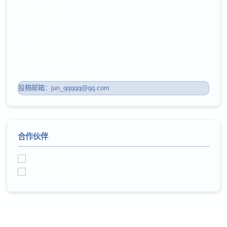
💬 评论：227 条
🗂️ 栏目：3 个
🏷️ 关键词：35 个
📅 已运行：1316 天
⏰ 最后更新：7-15
👁️ 总访问量：143,515
投稿邮箱：jun_qqqqq@qq.com
合作伙伴