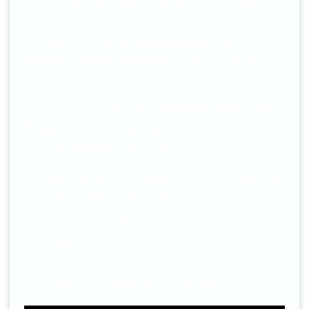
老实说，我就不在这里重复太多细节了——因为我们在
YouTube 频道和网站上早已深入讨论过相关内容。但核心
一点要明确：
Hytale 是一款角色扮演游戏（RPG），而
不仅仅是一款“普通”的生存游戏
。就像《上古卷轴5：天
际》那样，玩家可以获得不同职业类型的武器与能力。
不过请注意：
2026 年 1 月 13 日游戏抢先体验版上线时，
冒险模式（即 RPG 内容）将暂不可用
。届时不会有任务
系统、剧情动画或职业成长机制。
尽管如此，你仍然可以在“探索模式”中使用各种武器，甚
至施展魔法，痛快地击败一些特洛克（Trorks）怪物。在
Hytale 中，PvP 战斗基于两大基础要素：
进攻
：你可以进行近战攻击、远程射击、施放魔法
等；
防御
：你可以翻滚闪避、格挡招架等。