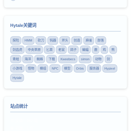
Hytale关键词
探险
HMM
砍刀
钝器
斧头
创造
麻雀
部落
剑齿虎
中央草原
匕首
老鼠
鸽子
蝙蝠
鹿
鸡
熊
青蛙
海洋
蜘蛛
下载
Kweebecs
simon
动物
剑
小游戏
怪物
模组
NPC
模型
Orbis
服务器
Hypixel
Hytale
站点统计
📄 文章：152 篇
📘 页面：1 页