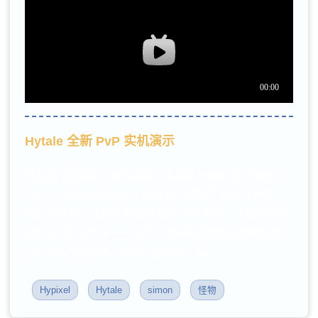
Hytale 全新 PvP 实机演示
现在你已经掌握了基本概念，来看看 Hytale 联合创始人
Simon Collins-Laflamme 最新发布的这段 PvP 视频吧。
他特别说明，这是“四年前开发的 PvP 版本”，目前所有内
容仍在打磨优化中——这是一段未经修饰的原始实机画
面，尚未包含药水、魔法、图腾等元素。
Hypixel
Hytale
simon
怪物