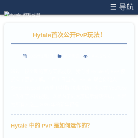
☰ 导航
Hytale首次公开PvP玩法！
2026年1月3日
新闻资讯
浏览 579 次
通过一段全新的官方实机视频，我们对 Hytale 的 PvP 模
式有了更多了解。1 月 1 日当天，Hytale 联合创始人
Simon Hypixel（西蒙·科林斯-拉弗拉姆）本人在 YouTube
上发布了这段视频，既是为了向大家展示游戏进展，也是
为所有人送上 2026 年的新年祝福。
Hytale 中的 PvP 是如何运作的？