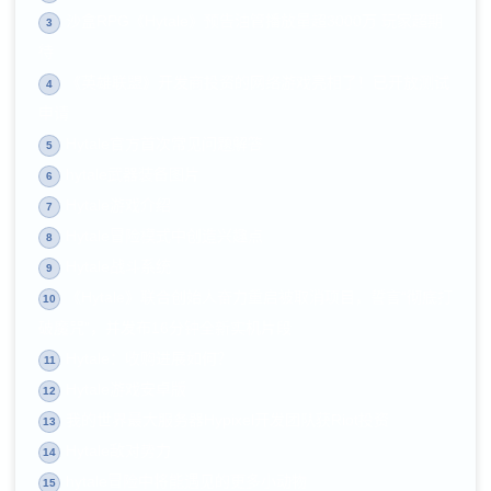
沙盒RPG《Hytale》预告油管播放量超3000万 玩家超期
3
待
《英雄联盟》开发商投资的网络游戏亮相了！已开放测试
4
申请
Hytale官方首次常见问题解答
5
hytale武器装备图片
6
Hytale游戏介绍
7
Hytale冒险模式中创造兴趣点
8
Hytale战斗系统
9
《Hytale》联合创始人奋力重启被取消项目，誓言“彻底打
10
破魔咒”，并发布16分钟全新实机片段
Hytale：收购进展如何？
11
Hytale游戏安卓版
12
我的世界最大服务器Hypixel开发团队获Riot投资
13
Hytale敌对势力
14
hytale冒险中将能遇见的更多小动物
15