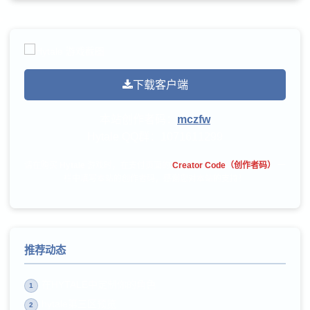
下载客户端
本站创作者码：
mczfw
Hytale QQ群：
1071611299
请在购买
Hytale
游戏时，在支付页面的
Creator Code（创作者码）
一
栏中填写本站的创作者码，感谢您对本站的支持！
推荐动态
在HYTALE中定制你的角色
1
hytale第三区预览
2