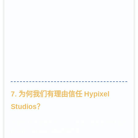
7. 为何我们有理由信任 Hypixel
Studios？
本文的目的不仅是揭示“Hypixel 是谁”，更是通过其发展历
程证明：
《Hytale》绝非凭空而来
。