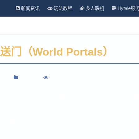
新闻资讯
玩法教程
多人联机
Hytale服
送门（World Portals）
30日
教程技术
浏览 522 次
具标志性的元素之一。这些遍布奥比斯（Orbis）各地的宏
主题区域的入口。
相关联：