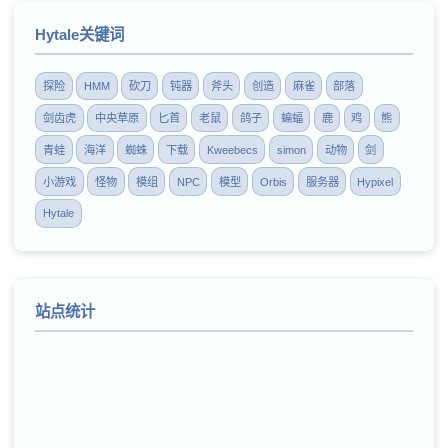
Hytale关键词
探险
HMM
砍刀
钝器
斧头
创造
麻雀
部落
剑齿虎
中央草原
匕首
老鼠
鸽子
蝙蝠
鹿
鸡
熊
青蛙
海洋
蜘蛛
下载
Kweebecs
simon
动物
剑
小游戏
怪物
模组
NPC
模型
Orbis
服务器
Hypixel
Hytale
站点统计
📄 文章：152 篇
📘 页面：1 页
💬 评论：227 条
🗂️ 栏目：3 个