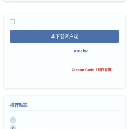
下载客户端
本站创作者码：
mczfw
Hytale QQ群：
1071611299
请在购买
Hytale
游戏时，在支付页面的
Creator Code（创作者码）
一
栏中填写本站的创作者码，感谢您对本站的支持！
推荐动态
是什么让Hytale与现在的Hypixel服务器不同?
1
Hytale内测预约帮忙申请注册
2