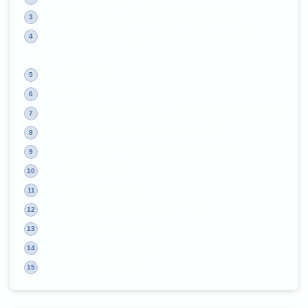
官方开发者日志—来自Hytale团队的假期祝福！
3
我的世界最大服务器Hypixel官方公布沙盒RPG新作
4
Hytale
Hytale游戏介绍
5
Hytale得救了！
6
《Hytale》2025年进展如何？三月博客更新带来关键信息
7
西蒙解释Hytale为何定于2026年1月13日发售
8
官方开发者日志 – 了解 Hytale 的世界生成系统
9
Hytale创建你的角色
10
hytale的官方第一版动物
11
Hytale粉丝艺术展示-Slamma创作的配乐
12
Hytale冒险模式中创造兴趣点
13
公开Hypixel Studios与Hytale
14
hytale富有挑战的怪物！
15