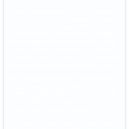
2.发展的不平衡之前我单独列出了传送门骑士的销量 原因
是传送门骑士这个游戏十分特殊 在我看来 这个游戏就像
是RPG版的MC 那为什么这款游戏没有获得沙盒玩家与
RPG玩家的青睐呢？当然是因为宣传不给力 当然是因为
冒险与建造在这款游戏中没有得到充分的平衡 虽然这款
游戏打着沙盒+冒险的大旗 但实际游玩下来 建造似乎成了
突出“冒险”这一主题的工具 与其相比较 画风略显粗糙但游
戏内容充实的泰拉瑞亚与星界边境都取得了傲人的成绩
而MC现在也面临着和传送门骑士一样的问题 到了后期 游
戏通过打怪与探险的收益越来越少 怪物的无力化与遗迹
的重复使玩家感到厌倦 建造成为了后期生存的主题 虽然
现阶段有着各种丰富的MOD掩盖了这一缺陷 但MC的这
一弊病也许会在HYTALE上线后彻底暴露出来
3.玩家群体分化 与前两个问题相比 这一问题是最为突出