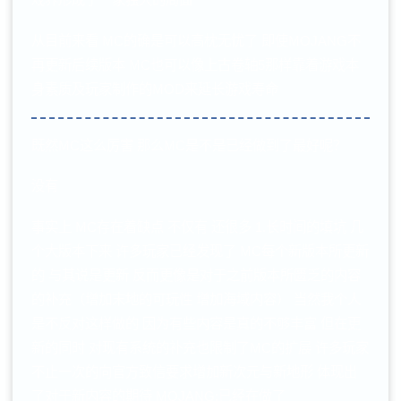
从目前来看 MC的确是可以高枕无忧了 即使MOJANG不
再更新后续版本 MC也可以像上古卷轴5那样靠着游戏本
身素质及玩家制作的MOD来延长游戏寿命
既然MC这么厉害 那么MC是不是已经做到了最好呢？
没有
事实上 MC存在着缺点 不仅有 还很多 1.长时间的填坑 几
个大版本下来 许多玩家已经发现了 MC每个新版本所更新
的 与其说是更新 反而更像是对于之前版本所匮乏的内容
的补充（增加末地的可玩性 增加海域内容） 当然我个人
是不反对这样做的 因为有些内容是真的不够丰富 但在更
新的同时 对现有系统的补充也限制了MC的扩展 许多玩家
不止一次的向官方致信要求增加新次元与新地形 体现出
了对于新内容的期待 MOJANG:已经在做了