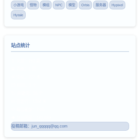
小游戏
怪物
模组
NPC
模型
Orbis
服务器
Hypixel
Hytale
站点统计
📄 文章：152 篇
📘 页面：1 页
💬 评论：227 条
🗂️ 栏目：3 个
🏷️ 关键词：35 个
📅 已运行：1314 天
⏰ 最后更新：7-15
👁️ 总访问量：141,659
投稿邮箱：jun_qqqqq@qq.com