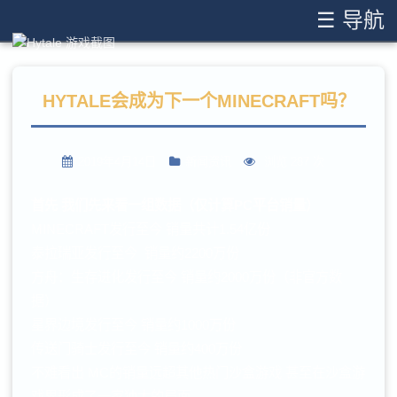
☰ 导航
HYTALE会成为下一个MINECRAFT吗？
2019年4月14日
新闻资讯
浏览 287 次
首先 我们先来看一组数据（仅计算PC平台销量）
MINECRAFT发行至今 销量共计1.54亿份
泰拉瑞亚发行至今 销量约2200万份
方舟：生存进化发行至今 销量约2000万份（非官方数
据）
星界边境发行至今 销量约1000万份
传送门骑士发行至今 销量约400万份
不难看出 MC的销量远超其他热门沙盒游戏 甚至在沙盒游
戏界形成了一家独大的局面