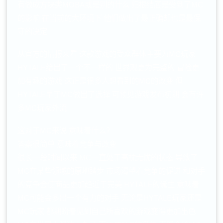
有做成方块类MOBA或是别的什么 归根结底是受到了MC
的影响 在当前的大环境下 他们做出了最正确却也是最保
守的决定
从官方的情报来看 这款游戏的受众群体主要为MC玩家
HYTALE给出了一个不一样的 世界观更为完整的 冒险更
加有趣的游戏 这正是很多人想看到的MC的改变 但
HYTALE早于MC做出了选择 可预见游戏发布初期 会有许
多MC玩家外流
这对于MC来说 意味着什么？
答案很简单 意味着竞争与改变
很长一段时间以来 MC一直处于高枕无忧的状态 导致了
MC在某些领域的原地踏步 市场渴望着竞争的促进 和对手
的竞争会使商品更加趋近于完美 HYTALE的诞生 意味着
MC可能会多出一个有力的对手 无论是HYTALE玩家还是
MC玩家 都期盼着见到自己所喜欢的游戏变得更加出色