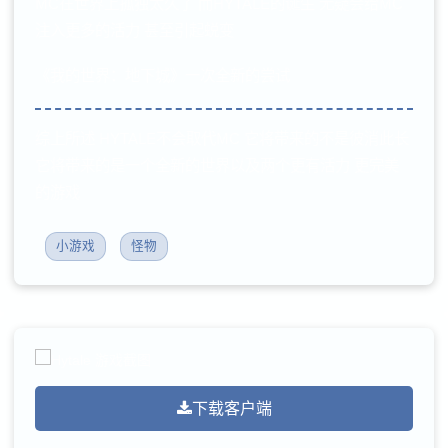
MC在世界上孤独太久了 而HYTALE的诞生 无疑会给MC
注入更多的活力 甚至引起蜕变
《我的世界：地下城》一次全新的尝试
综上所述 HYTALE不会取代MC 它将带来的不是彼消此长
它将带来的是一个全新的世界以及两个更有活力 更完美
的游戏
小游戏
怪物
下载客户端