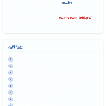
本站创作者码：
mczfw
Hytale QQ群：
1071611299
请在购买
Hytale
游戏时，在支付页面的
Creator Code（创作者码）
一
栏中填写本站的创作者码，感谢您对本站的支持！
推荐动态
Hytale武器
1
NPC行为脚本介绍
2
Hytale什么时候出？Hytale上线时间介绍
3
西蒙与Kweebec Corner独家专访透露了哪些重要信息？
4
嗨皮咳嗽Hypixel官方公布惊世新作《Hytale》
5
Hytale滑翔伞首支实机视频曝光！
6
Hytale AI与NPC行为
7
Hytale即将可能带来的影响
8