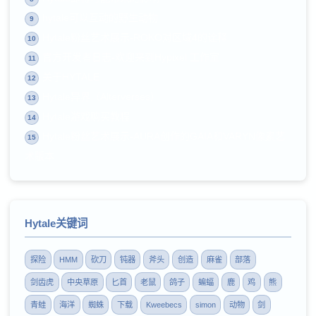
hytale可以互动的野生动物
9
Hytale粉丝艺术展示-ROKO对区域4的诠释
10
官方开发者日志-欢迎来到Hypixel 工作室
11
关于HYTALE
12
Hytale异界（Alterverses）
13
Hytale游戏购买教程
14
Hytale粉丝艺术展示-AURA创作的GAIA和VARYN像素艺
15
术版本
Hytale关键词
探险
HMM
砍刀
钝器
斧头
创造
麻雀
部落
剑齿虎
中央草原
匕首
老鼠
鸽子
蝙蝠
鹿
鸡
熊
青蛙
海洋
蜘蛛
下载
Kweebecs
simon
动物
剑