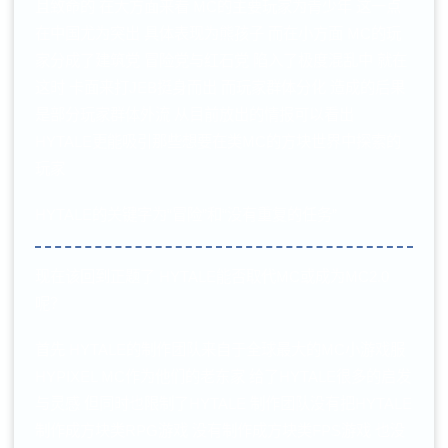
且致命的 在大方面来看 MC的主要玩家为青少年 这一点
在中国尤为突出 具体表现为熊孩子 而在小方面 MC的玩
家分成了建筑党 冒险党与红石党 陷入了极度混乱中 就在
这时 卡面来打JEB挺身而出 而玩家群体分化 造成的后果
是部分玩家群体外流 从目前放出的情报可以看出
HYTALE更能吸引那些想要在类MC的方块世界中探索的
玩家
HYTALE的关键字为“冒险”和“没有重复的任务”
现在该回到正题了 HYTALE能否取代MC或成为MC2.0
呢？
首先 HYTALE的制作团队来自于全球最大的MC小游戏服
HYPIXEL MC作为他们的老东家 给了HYTALE很多的启发
与灵感 但同时也限制了HYTALE 制作团队没有把HYTALE
制作成方块类RPG游戏 没有制作成方块类FPS游戏 也没