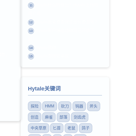
Hytale什么时候出？Hytale上线时
11
间介绍
Hytale是免费游戏还是付费游戏?
12
Hytale客户端启动器现已开放下
13
载！
Hytale武器
14
物，
Hytale游戏安卓版
15
Hytale关键词
探险
HMM
砍刀
钝器
斧头
创造
麻雀
部落
剑齿虎
中央草原
匕首
老鼠
鸽子