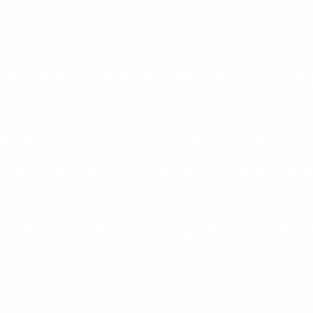
游戏地图等你来自行探索，每一幅场景都拥有不同的冒险
色器等你来摸索，去享受更多令你感到惊叹的图形和玩法
杀，在这里来建造你自己的独特农场，收集更多的动物和
同的模式将会给玩家带来不同的惊喜与乐趣，享受不同的