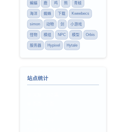
蝙蝠
鹿
鸡
熊
青蛙
海洋
蜘蛛
下载
Kweebecs
simon
动物
剑
小游戏
怪物
模组
NPC
模型
Orbis
服务器
Hypixel
Hytale
站点统计
📄 文章：152 篇
📘 页面：1 页
💬 评论：227 条
🗂️ 栏目：3 个
🏷️ 关键词：35 个