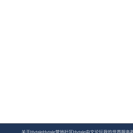
关于Hytale
Hytale营地社区
Hytale中文论坛
我的世界服务