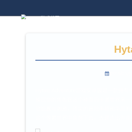
Hy
2019年5
Hytale Adventure游戏安卓版
操控你的角色在这个神奇的卡通世界来一
险惊喜与刺激，顶尖的冒险手段和华丽的
这个像素世界中生存下去，去建造出你生