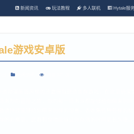
新闻资讯
玩法教程
多人联机
Hytale服
tale游戏安卓版
月5日
新闻资讯
浏览 321 次
是一款拥有卡通动漫画面风格的沙盒模拟建造生存游戏，在这里玩家
场激烈的冒险之旅，你的每一场激斗都能够给你带来别样
激情特技能够给你带来别样的惊喜，去收集各种各样的材
存的必需品，武器和食物能够让你存活的时间更长久哦。