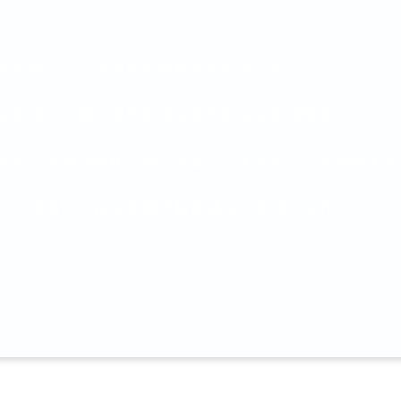
的世界。这个世界包含随机生成的地下城，
括雪域，沙漠，草原和海洋在内的独立生物群落，
图形，各种动物和怪物，创建自己的农场，驯服独特的宠
工艺等着你，在故事模式和在线多人游戏中生存。