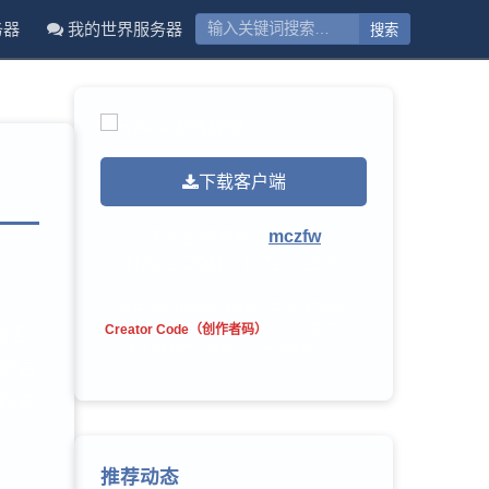
务器
我的世界服务器
下载客户端
本站创作者码：
mczfw
Hytale QQ群：
1071611299
请在购买
Hytale
游戏时，在支付页面的
Creator Code（创作者码）
一栏中填写本站
需要
的创作者码，感谢您对本站的支持！
的冒
料在
推荐动态