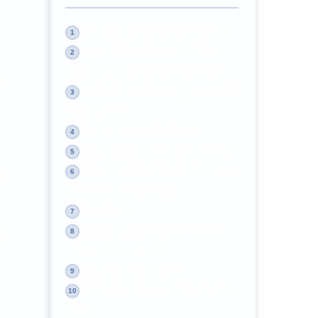
hytale其中一种友好族群Kweebec
1
Hytale为何必须更换引擎？这对
2
Hypixel Studios的新作意味着什么？
家
我的世界最大服务器Hypixel开发团
3
队获Riot投资
hytale可以互动的野生动物
4
，
Hytale联合创始人称“发售价格已定”
5
Hytale开发者问答实录精华：Slikey
6
宠
详解游戏愿景与技术细节
下载Hytale
7
《Hytale》世界的起点-中央草原
8
挑
（Central Grasslands）
Hytale荒野之息（大雾）
9
官方开发者日志10—重要艺术作品
10
的展示