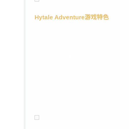
Hytale Adventure游戏特色
1：这是一个无尽的生存世界，超广阔的
园，
2：这里拥有大量的游戏设置和全新的着
3：超多不同类型的动物和怪物等你来击
物，
4：丰富多样的游戏模式等你来选择，不
战。