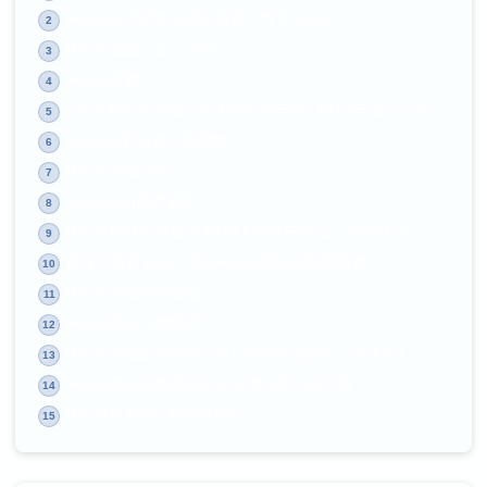
Hytale技术架构与模组革命（专访Slikey）
2
Hytale动画（gif）鉴赏
3
Hytale得救了！
4
hytale官方开发者日志-Hytale问与答: 2018年12月13日
5
hytale的官方第一版动物
6
Hytale游戏介绍
7
hytale部分图片鉴赏
8
Hytale粉丝艺术展示-ROB KAWAEV手工打造的火剑
9
官方开发者日志—来自Hytale团队的假期祝福！
10
Hytale游戏购买教程
11
Hytale共有几种模式?
12
Hytale各版本奖励全公开！所有外观道具一览无余！
13
Hytale抢先体验版将于2026年1月13日上线
14
Hytale更多关于PvP的事吗？
15