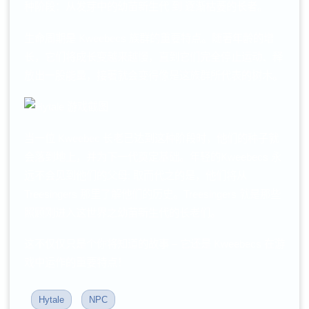
种阶段：从发芽中的幼苗新生代 到 逐渐枯萎的长者。
生命周期是 Kweebecs 族群的重要特点。
随著年龄的增
长，它们将成长变越来越慢，直到它们完全停止运动、释
放出一股能量，接著就会变得像是这族群所代表的树木。
当一位 Kweebec 长老已达到这种阶段时，他们的种子就
会落到地上，并为下一代奠定基础。
年轻的Kweebecs 永
远不会见到他们的父母: 取而代之的是，他们将从
Treesingers 那里了解他们的历史。
Treesingers 就是那些
照顾刚进入这世界之幼苗新生代的长老们。
这不仅仅只是个你将知道的故事 – 它还是 Kweebecs 在游
戏中运作的重要特点！
Hytale
NPC