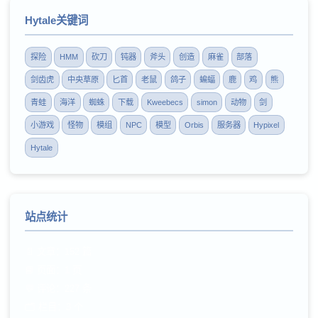
Hytale关键词
探险
HMM
砍刀
钝器
斧头
创造
麻雀
部落
剑齿虎
中央草原
匕首
老鼠
鸽子
蝙蝠
鹿
鸡
熊
青蛙
海洋
蜘蛛
下载
Kweebecs
simon
动物
剑
小游戏
怪物
模组
NPC
模型
Orbis
服务器
Hypixel
Hytale
站点统计
📄 文章：152 篇
📘 页面：1 页
💬 评论：227 条
🗂️ 栏目：3 个