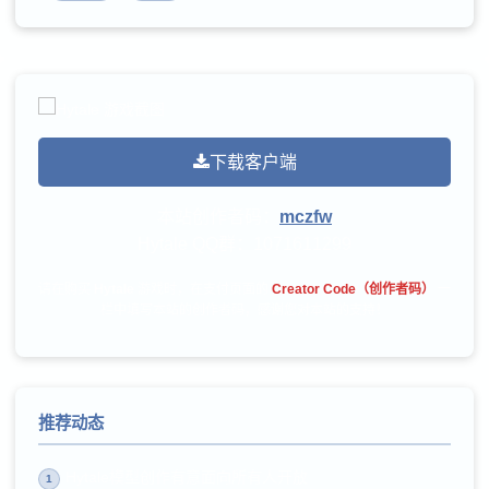
下载客户端
本站创作者码：
mczfw
Hytale QQ群：
1071611299
请在购买
Hytale
游戏时，在支付页面的
Creator Code（创作者码）
一
栏中填写本站的创作者码，感谢您对本站的支持！
推荐动态
Hytale模型创作有意面向所有人开放
1