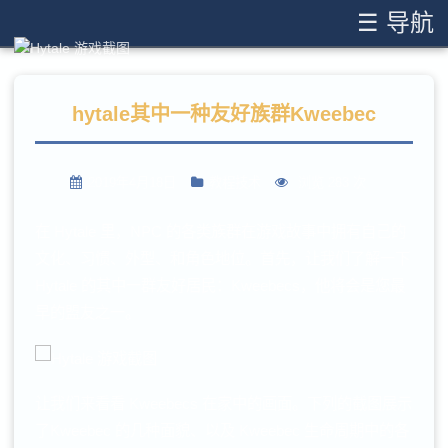
☰ 导航
hytale其中一种友好族群Kweebec
2019年4月18日
教程技术
浏览 283 次
在 Hytale 里，NPC 的各类族群在游戏故事中拥有自己的
文化、习惯、外型、和角色地位。
首先，让我们了解一下
Hytale 的其中一群友好居民：Kweebecs，他将会是您最
早的盟友之一。
让我们来看看 Kweebecs 在家中的画面。
下列的截图展示
了Kweebec 的几种面貌、以及 Kweebec 生命周期中的各