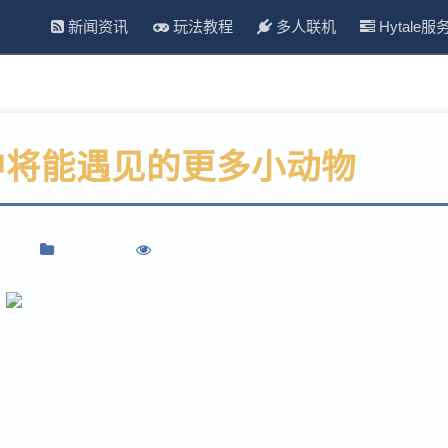
新闻资讯
玩法教程
多人联机
Hytale服
冒险中将能遇见的更多小动物
22日
教程技术
浏览 277 次
一只猫。
和我一起学猫叫！瞄