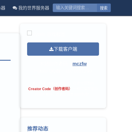
务器
我的世界服务器
下载客户端
本站创作者码：
mczfw
Hytale QQ群：
1071611299
请在购买
Hytale
游戏时，在支付页面的
Creator Code（创作者码）
一栏中填写本站
的创作者码，感谢您对本站的支持！
推荐动态