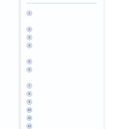
HYTALE会成为下一个MINECRAFT
1
吗？
Hytale是什么游戏引擎?
2
Hytale发布时会提供哪些语言版本
3
主机版Hytale迟迟未公布？Steam
4
Deck 或成终极解决方案！
Hytale的纹理粒和动画
5
Hytale粉丝艺术展示-EZ3Z创作的
6
的Feran族旅行商人
Hytale共有几种模式?
7
Hytale冒险模式中创造兴趣点
8
Hytale奥比斯（Orbis）
9
Hytale异界（Alterverses）
10
Hytale联合创始人称“发售价格已定”
11
Hytale发售倒计时正式启动！
12