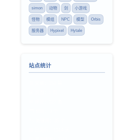
simon
动物
剑
小游戏
怪物
模组
NPC
模型
Orbis
服务器
Hypixel
Hytale
站点统计
📄 文章：152 篇
📘 页面：1 页
💬 评论：227 条
🗂️ 栏目：3 个
🏷️ 关键词：35 个
📅 已运行：1314 天
⏰ 最后更新：7-15