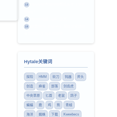
Hytale技术架构与模组革命（专访
13
Slikey）
Hytale动画（gif）鉴赏
14
沙盒RPG《Hytale》预告油管播放
15
量超3000万 玩家超期待
Hytale关键词
探险
HMM
砍刀
钝器
斧头
创造
麻雀
部落
剑齿虎
中央草原
匕首
老鼠
鸽子
蝙蝠
鹿
鸡
熊
青蛙
海洋
蜘蛛
下载
Kweebecs