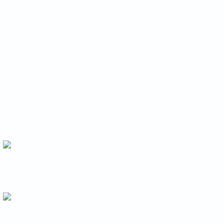
问候！
这只鸽子。
注意！
有一条蛇。