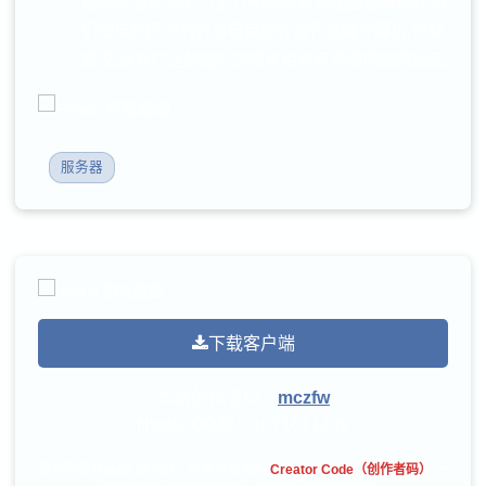
端集成笔记本GPU上万Hytale,默认视图距离很好,我
们知道社区中的许多玩家都在运行低端计算机,也就
是说,还有广泛的图形选项可用具有更强电脑的玩家.
服务器
下载客户端
本站创作者码：
mczfw
Hytale QQ群：
1071611299
请在购买
Hytale
游戏时，在支付页面的
Creator Code（创作者码）
一